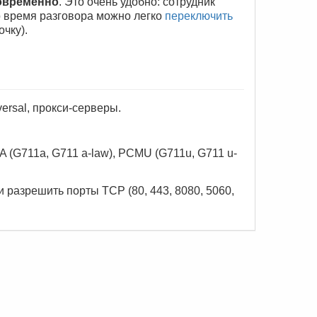
овременно
. Это очень удобно: сотрудник
о время разговора можно легко
переключить
очку).
rsal, прокси-серверы.
 (G711a, G711 a-law), PCMU (G711u, G711 u-
 разрешить порты TCP (80, 443, 8080, 5060,