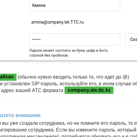
alixan
(обычно нужно вводить только то, что идет до @)
ли установлен SIP-пароль, используйте его, в ином случае 
о адрес вашей АТС формата
company.ats.ttc.kz
атите внимание
 вы уже создали сотрудника, но не помните его пароль, то 
ктирование сотрудника. Если вы измените пароль, который 
оративном мессенджере), потребуется обновить его и в с