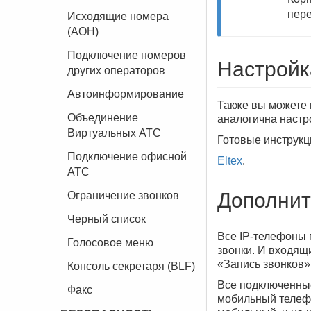
пере
Исходящие номера
(АОН)
Подключение номеров
Настройк
других операторов
Автоинформирование
Также вы можете 
Объединение
аналогична настр
Виртуальных АТС
Готовые инструкц
Подключение офисной
Eltex
.
АТС
Дополнит
Ограничение звонков
Черный список
Все IP-телефоны 
Голосовое меню
звонки. И входящ
«Запись звонков»
Консоль секретаря (BLF)
Все подключенные
Факс
мобильный телефо