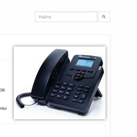
ов
оны