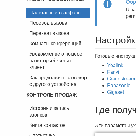
Обр
В на
Настольные телефоны
реги
Перевод вызова
Перехват вызова
Настройк
Комнаты конференций
Уведомление о номере,
Готовые инструкц
на который звонит
Yealink
клиент
Fanvil
Как продолжить разговор
Grandstream
с другого устройства
Panasonic
Gigaset
КОНТРОЛЬ ПРОДАЖ
Где получ
История и запись
звонков
Книга контактов
Эти параметры у
Статистика