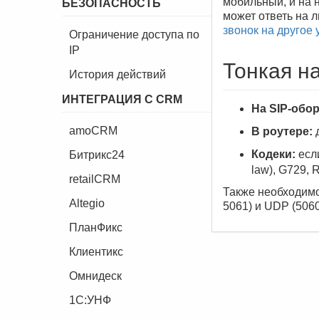
мобильный, и на 
БЕЗОПАСНОСТЬ
может ответь на 
звонок на другое 
Ограничение доступа по
IP
Тонкая н
История действий
ИНТЕГРАЦИЯ С CRM
На SIP-обо
amoCRM
В роутере:
д
Кодеки:
если
Битрикс24
law), G729, 
retailCRM
Также необходимо
Altegio
5061) и UDP (5060
ПланФикс
Клиентикс
Омнидеск
1C:УНФ