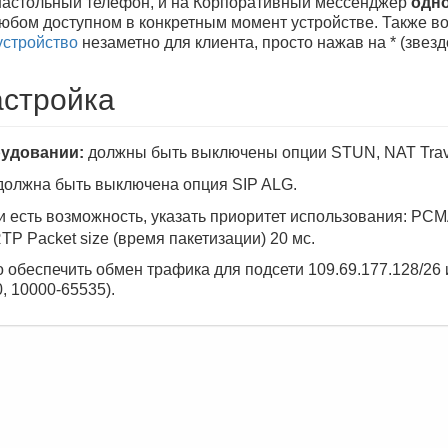
настольный телефон, и на Корпоративный мессенджер
одн
любом доступном в конкретным момент устройстве. Также в
устройство
незаметно для клиента, просто нажав на * (звезд
астройка
рудовании:
должны быть выключены опции STUN, NAT Trave
олжна быть выключена опция SIP ALG.
 есть возможность, указать приоритет использования: PCMA
RTP Packet size (время пакетизации) 20 мс.
 обеспечить обмен трафика для подсети 109.69.177.128/26 и
, 10000-65535).