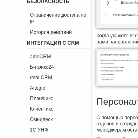
БЕЗОПАСНОСТЬ
Ограничение доступа по
IP
История действий
Когда укажете вс
вами направлений
ИНТЕГРАЦИЯ С CRM
amoCRM
Битрикс24
retailCRM
Altegio
ПланФикс
Персона
Клиентикс
С помощью персо
Омнидеск
отделов и сотруд
менеджерам остав
1C:УНФ