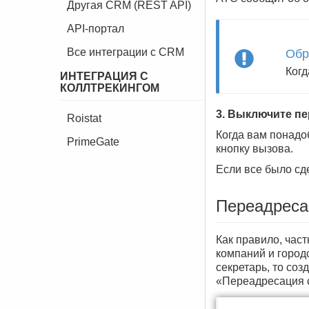
Другая CRM (REST API)
API-портал
Все интеграции с CRM
Обр
Когд
ИНТЕГРАЦИЯ С
КОЛЛТРЕКИНГОМ
3. Выключите п
Roistat
Когда вам понадо
PrimeGate
кнопку вызова.
Если все было сд
Переадреса
Как правило, час
компаний и городс
секретарь, то соз
«Переадресация с