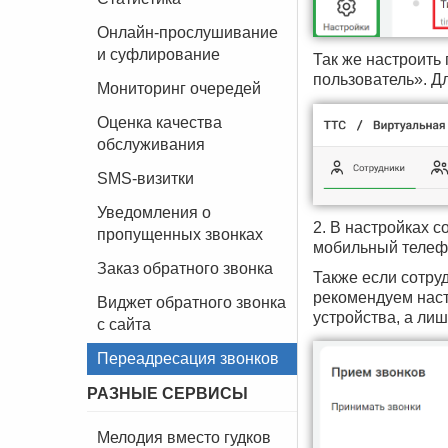
Онлайн-прослушивание
и суфлирование
Так же настроить
пользователь». Д
Мониторинг очередей
Оценка качества
обслуживания
SMS-визитки
Уведомления о
2. В настройках с
пропущенных звонках
мобильный телефо
Заказ обратного звонка
Также если сотру
рекомендуем наст
Виджет обратного звонка
устройства, а ли
с сайта
Переадресация звонков
РАЗНЫЕ СЕРВИСЫ
Мелодия вместо гудков