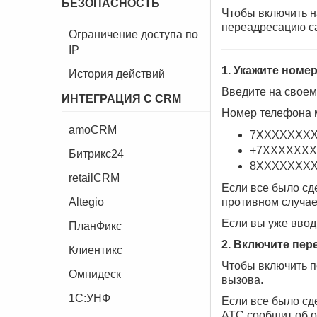
БЕЗОПАСНОСТЬ
Чтобы включить н
переадресацию са
Ограничение доступа по
IP
1. Укажите номе
История действий
Введите на свое
ИНТЕГРАЦИЯ С CRM
Номер телефона 
amoCRM
7ХХХХХХХ
+7ХХХХХХ
Битрикс24
8ХХХХХХХ
retailCRM
Если все было сд
Altegio
противном случае
Если вы уже ввод
ПланФикс
2. Включите пер
Клиентикс
Чтобы включить п
Омнидеск
вызова.
1C:УНФ
Если все было сд
АТС сообщит об 