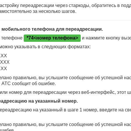
астройку переадресации через старкоды, обратитесь в под
мостоятельно за несколько шагов.
р мобильного телефона для переадресации.
м телефоне
*74<номер телефона>
и нажмите кнопку выз
можно указывать в следующих форматах:
ХХХ
ХХХХ
ХХХ
елано правильно, вы услышите сообщение об успешной нас
 АТС сообщит об ошибке.
или номер для переадресации через веб-интерфейс, этот ш
еадресацию на указанный номер.
ереадресацию на указанный в шаге 1 номер, введите на с
елано правильно, вы услышите сообщение об успешной нас
ошибке.