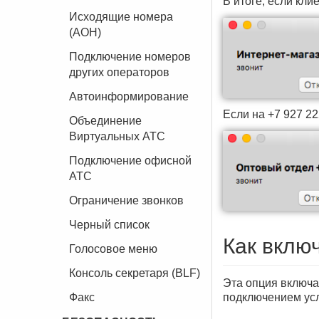
В итоге, если кли
Исходящие номера
(АОН)
Подключение номеров
других операторов
Автоинформирование
Если на +7 927 22
Объединение
Виртуальных АТС
Подключение офисной
АТС
Ограничение звонков
Черный список
Как вклю
Голосовое меню
Консоль секретаря (BLF)
Эта опция включа
подключением усл
Факс