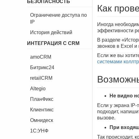
БЕЗОПАСНОСТЬ
Как пров
Ограничение доступа по
IP
Иногда необходим
эффективности р
История действий
В разделе «Истор
ИНТЕГРАЦИЯ С CRM
звонков в Excel и
Если же вы хотит
amoCRM
системами коллтр
Битрикс24
Возможны
retailCRM
Altegio
Не видно н
ПланФикс
Если у экрана IP-
Клиентикс
подходит, напиши
вызове.
Омнидеск
При входящ
1C:УНФ
Так происходит, 