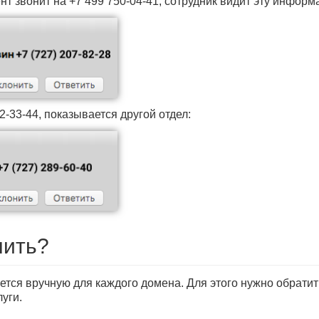
ент звонит на +7 499 750-04-41, сотрудник видит эту информ
2-33-44, показывается другой отдел:
чить?
ется вручную для каждого домена. Для этого нужно обратит
уги.