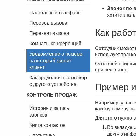
Звонок по 
Настольные телефоны
хотите знать
Перевод вызова
Как рабо
Перехват вызова
Комнаты конференций
Сотрудник может
Уведомление о номере,
использует только
на который звонит
Основной принцип
клиент
пришел вызов.
Как продолжить разговор
с другого устройства
Пример и
КОНТРОЛЬ ПРОДАЖ
Например, у вас е
История и запись
какому номеру зво
звонков
Для этого нужно 
Книга контактов
Во вкладке 
другую инфор
Статистика